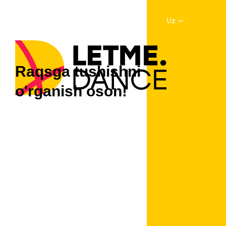
Uz
Raqsga tushishni
o'rganish oson!