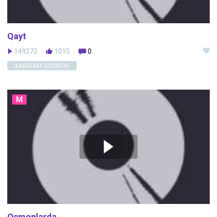
Qayt
149273
1015
0
XAMDAM SOBIROV
M
Osmonlarda