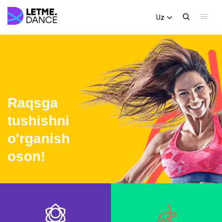
Uz
Raqsga
tushishni
o'rganish
oson!