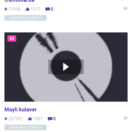
71938
1372
0
XAMDAM SOBIROV
M
Mayli kulaver
227202
1087
0
XAMDAM SOBIROV