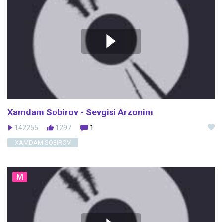
Xamdam Sobirov - Sevgisi Arzonim
142255
1297
1
XAMDAM SOBIROV
M