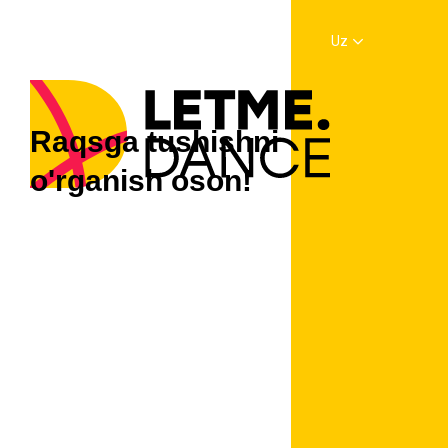
Uz
Raqsga tushishni
o'rganish oson!