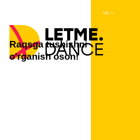
Uz
Raqsga tushishni
o'rganish oson!