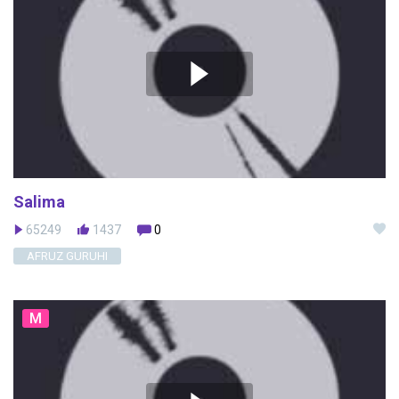
Salima
65249
1437
0
AFRUZ GURUHI
M