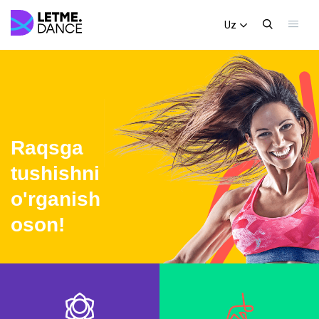
Uz
Raqsga
tushishni
o'rganish
oson!