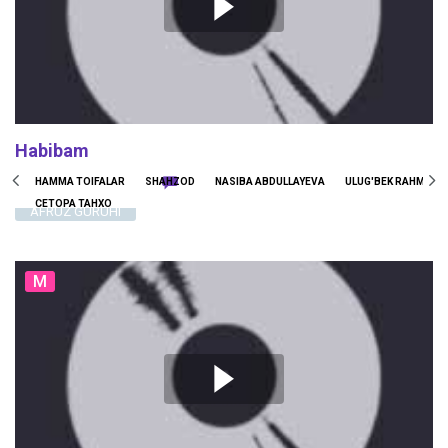
Habibam
247656
1465
0
HAMMA TOIFALAR
SHAHZOD
NASIBA ABDULLAYEVA
ULUG'BEK RAHMATU
СЕТОРА ТАНХО
AFRUZ GURUHI
M