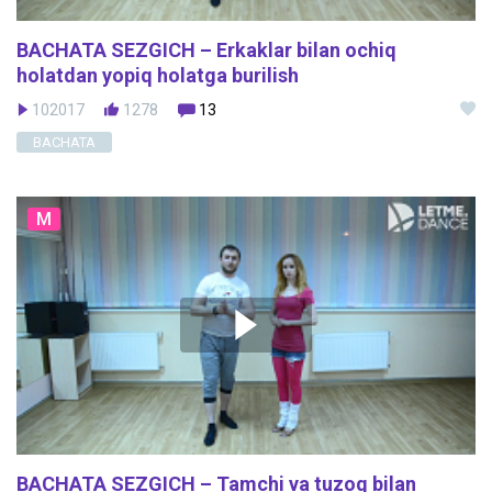
BACHATA SEZGICH – Erkaklar bilan ochiq
holatdan yopiq holatga burilish
102017
1278
13
BACHATA
M
BACHATA SEZGICH – Tamchi va tuzoq bilan