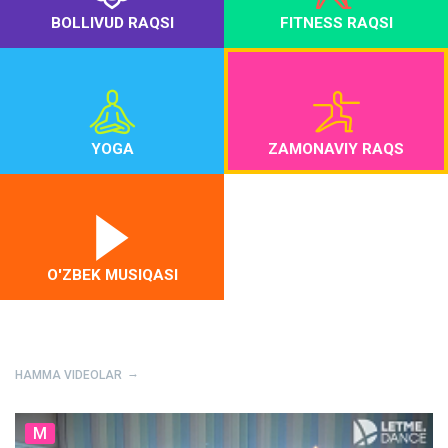
BOLLIVUD RAQSI
FITNESS RAQSI
YOGA
ZAMONAVIY RAQS
O'ZBEK MUSIQASI
HAMMA VIDEOLAR
M