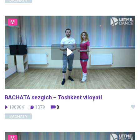
BACHATA
M
BACHATA sezgich – Toshkent viloyati
190904
1379
8
BACHATA
M