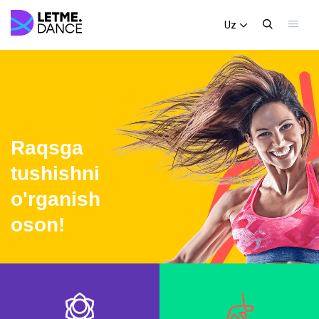
Uz
Raqsga
tushishni
o'rganish
oson!