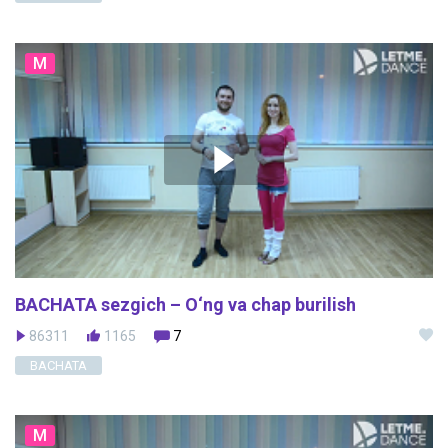
M
BACHATA sezgich – O‘ng va chap burilish
86311
1165
7
BACHATA
M