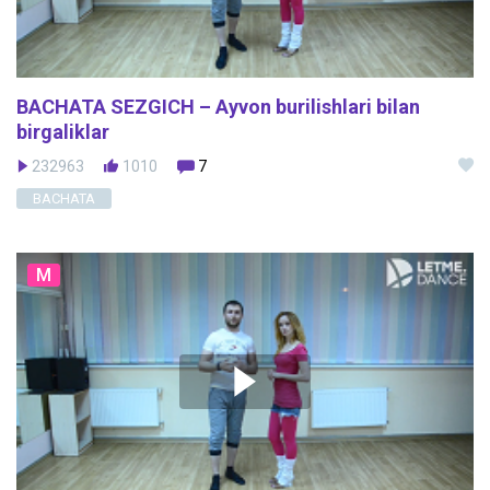
BACHATA SEZGICH – Ayvon burilishlari bilan
birgaliklar
232963
1010
7
BACHATA
M