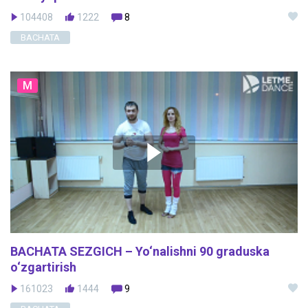
104408
1222
8
BACHATA
M
BACHATA SEZGICH – Yo‘nalishni 90 graduska
o‘zgartirish
161023
1444
9