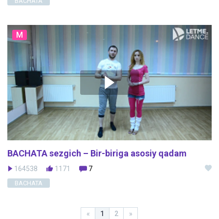
BACHATA
M
BACHATA sezgich – Bir-biriga asosiy qadam
164538
1171
7
BACHATA
«
1
2
»