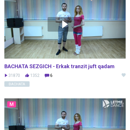
BACHATA SEZGICH - Erkak tranzit juft qadam
31870
1352
6
BACHATA
M