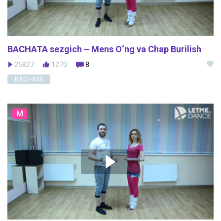
BACHATA sezgich – Mens O‘ng va Chap Burilish
25827
1270
8
BACHATA
M