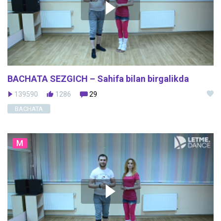
BACHATA SEZGICH – Sahifa bilan birgalikda
139590
1286
29
BACHATA
M