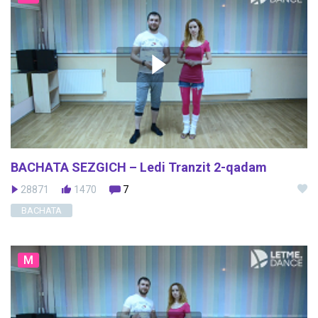
BACHATA SEZGICH – Ledi Tranzit 2-qadam
28871
1470
7
BACHATA
M