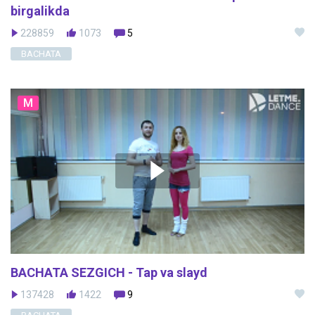
birgalikda
228859
1073
5
BACHATA
M
BACHATA SEZGICH - Tap va slayd
137428
1422
9