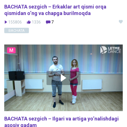
BACHATA sezgich – Erkaklar art qismi orqa
qismidan o‘ng va chapga burilmoqda
155806
1336
7
BACHATA
M
BACHATA sezgich – Ilgari va artiga yo‘nalishdagi
asosiy qadam