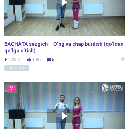
BACHATA sezgich – O‘ng va chap burilish (qo‘ldan
qo‘lga o‘tish)
223051
1087
5
BACHATA
M