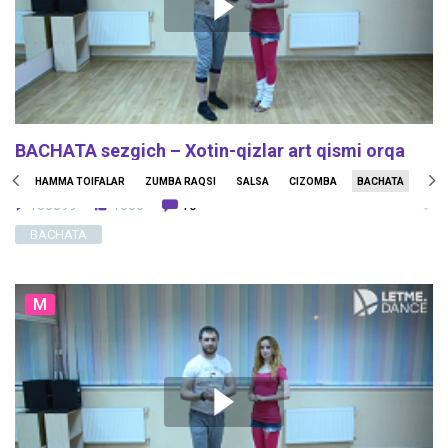
BACHATA sezgich – Xotin-qizlar art qismi orqa
qismi orqali o‘ng va chapga burilmoqda
HAMMA TOIFALAR
ZUMBA RAQSI
SALSA
CIZOMBA
BACHATA
STO
156599
1330
10
BACHATA
M