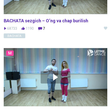
BACHATA sezgich – O‘ng va chap burilish
68733
1190
7
BACHATA
M