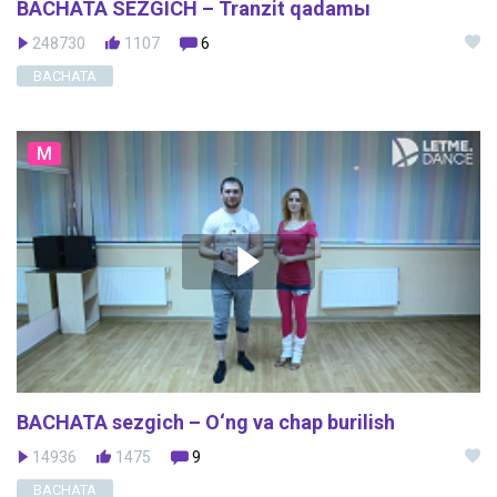
BACHATA SEZGICH – Tranzit qadamы
248730
1107
6
BACHATA
M
BACHATA sezgich – O‘ng va chap burilish
14936
1475
9
BACHATA