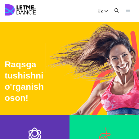
Uz
Raqsga
tushishni
o'rganish
oson!