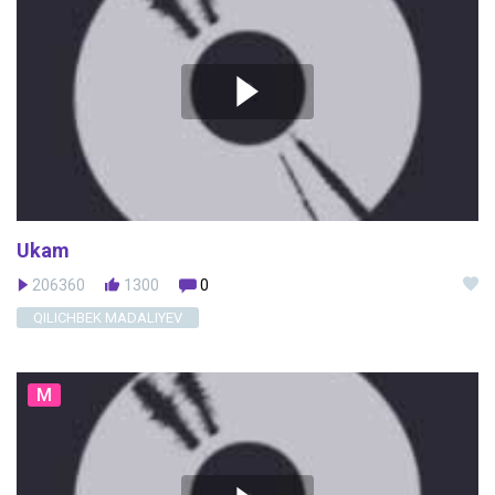
Ukam
206360
1300
0
QILICHBEK MADALIYEV
M