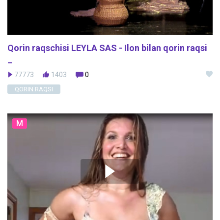
Qorin raqschisi LEYLA SAS - Ilon bilan qorin raqsi
_
77773
1403
0
QORIN RAQSI
M