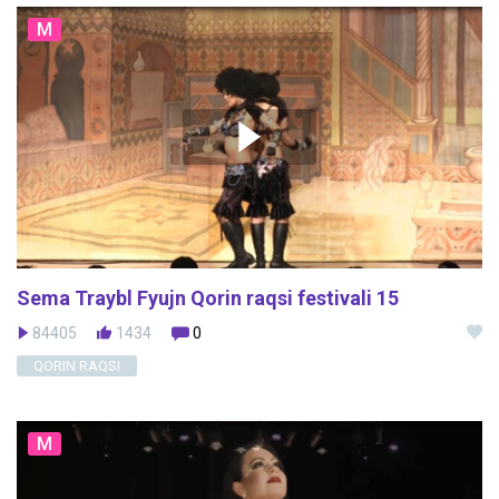
M
Sema Traybl Fyujn Qorin raqsi festivali 15
84405
1434
0
QORIN RAQSI
M