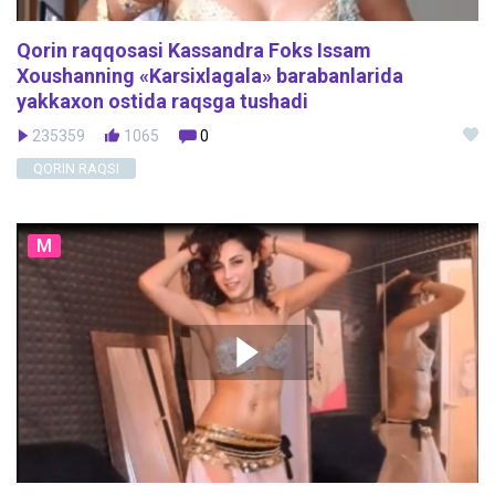
Qorin raqqosasi Kassandra Foks Issam
Xoushanning «Karsixlagala» barabanlarida
yakkaxon ostida raqsga tushadi
235359
1065
0
QORIN RAQSI
M