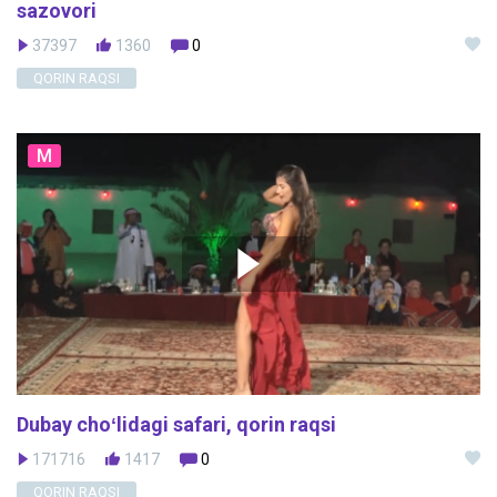
sazovori
37397
1360
0
QORIN RAQSI
M
Dubay choʻlidagi safari, qorin raqsi
171716
1417
0
QORIN RAQSI