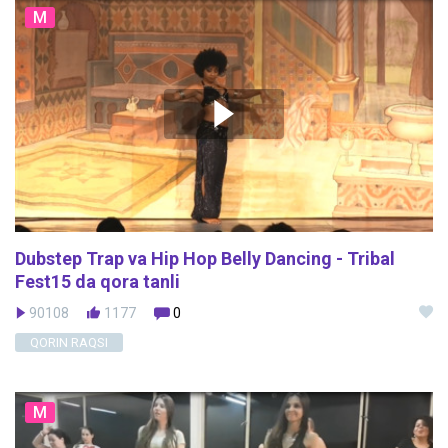
M
Dubstep Trap va Hip Hop Belly Dancing - Tribal
Fest15 da qora tanli
90108
1177
0
QORIN RAQSI
M