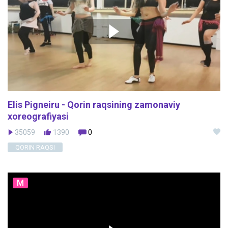
Elis Pigneiru - Qorin raqsining zamonaviy
xoreografiyasi
35059
1390
0
QORIN RAQSI
M