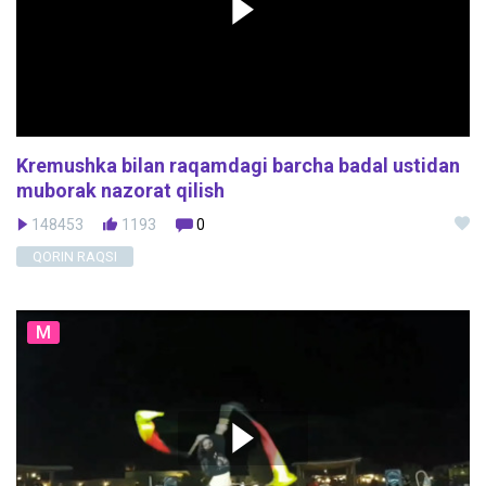
Kremushka bilan raqamdagi barcha badal ustidan
muborak nazorat qilish
148453
1193
0
QORIN RAQSI
M