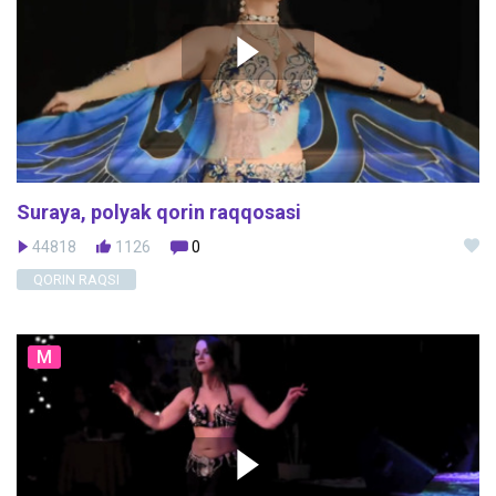
Suraya, polyak qorin raqqosasi
44818
1126
0
QORIN RAQSI
M