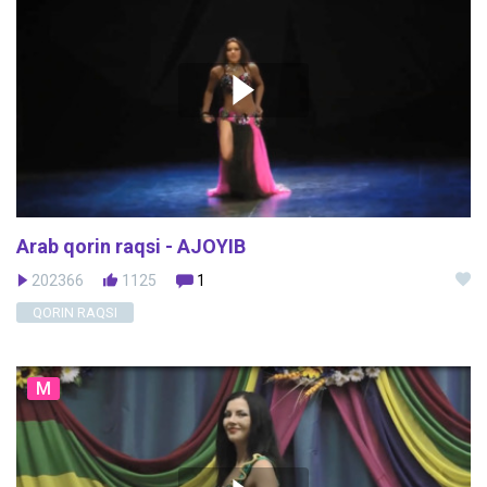
Arab qorin raqsi - AJOYIB
202366
1125
1
QORIN RAQSI
M