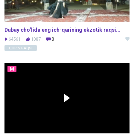
Dubay cho‘lida eng ich-qarining ekzotik raqsi...
64561
1087
0
QORIN RAQSI
M