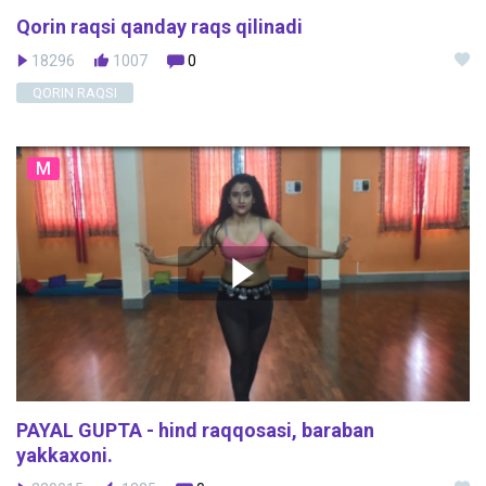
Qorin raqsi qanday raqs qilinadi
18296
1007
0
QORIN RAQSI
M
PAYAL GUPTA - hind raqqosasi, baraban
yakkaxoni.