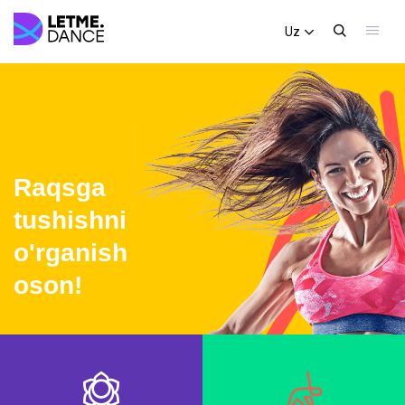
Uz
Raqsga
tushishni
o'rganish
oson!