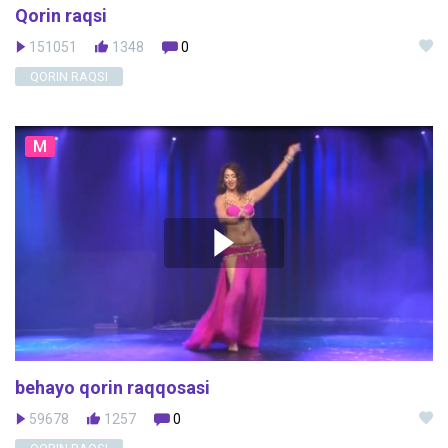
Qorin raqsi
151051
1348
0
QORIN RAQSI
M
behayo qorin raqqosasi
59678
1257
0