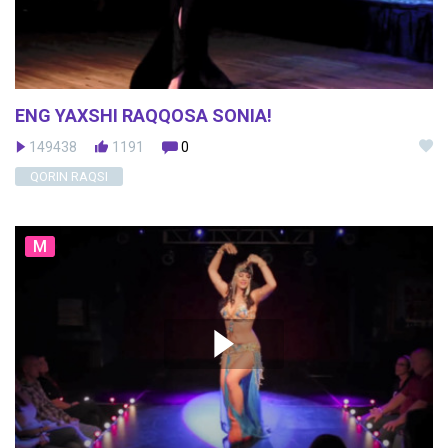
ENG YAXSHI RAQQOSA SONIA!
149438
1191
0
QORIN RAQSI
M