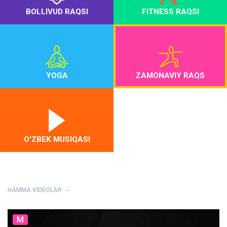
BOLLIVUD RAQSI
FITNESS RAQSI
YOGA
ZAMONAVIY RAQS
O'ZBEK MUSIQASI
HAMMA VIDEOLAR
M