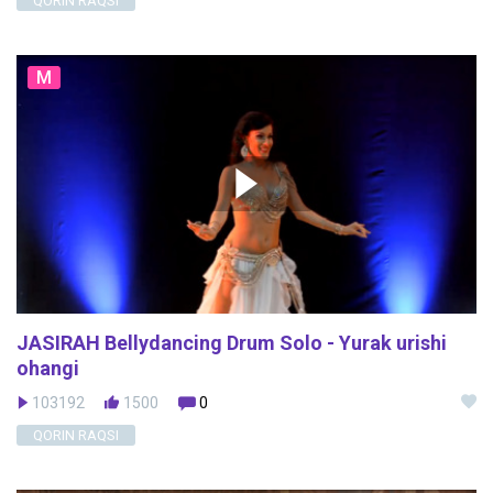
QORIN RAQSI
M
JASIRAH Bellydancing Drum Solo - Yurak urishi
ohangi
103192
1500
0
QORIN RAQSI