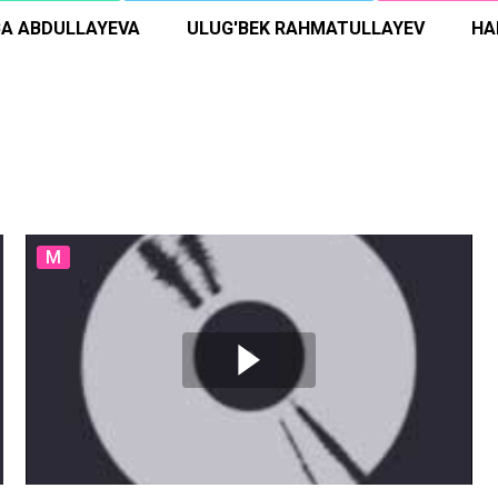
BA ABDULLAYEVA
ULUG'BEK RAHMATULLAYEV
HA
M