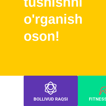
tushishni
o'rganish
oson!
BOLLIVUD RAQSI
FITNES