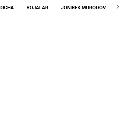
DICHA
BOJALAR
JONIBEK MURODOV
BENOM