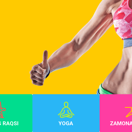
S RAQSI
YOGA
ZAMONA