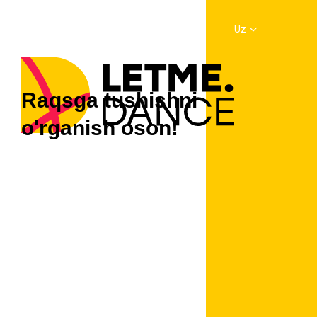
Uz
Raqsga tushishni
o'rganish oson!