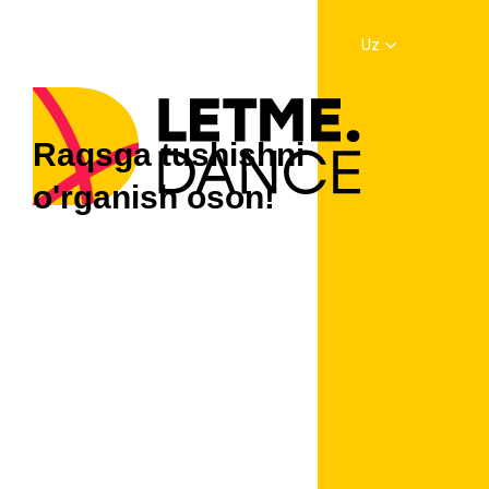
Uz
Raqsga tushishni
o'rganish oson!