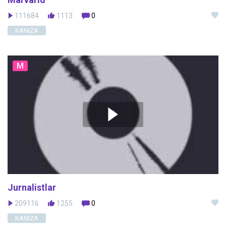
111684
1113
0
KANIZA
M
Jurnalistlar
209116
1255
0
KANIZA