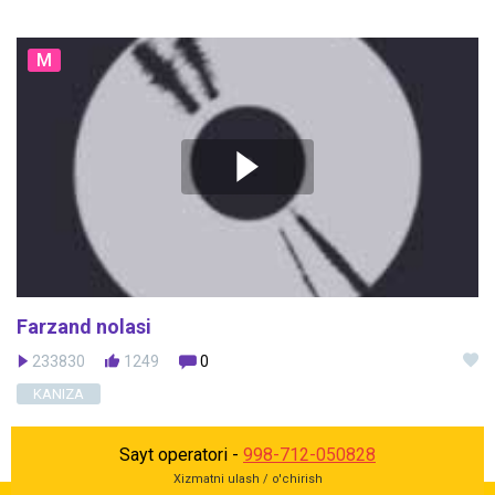
M
Farzand nolasi
233830
1249
0
KANIZA
Sayt operatori -
998-712-050828
Xizmatni ulash / o'chirish