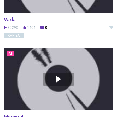
Va'da
80293
1404
0
KANIZA
M
Marvarid