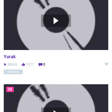
Yurak
98656
1077
0
KANIZA
M