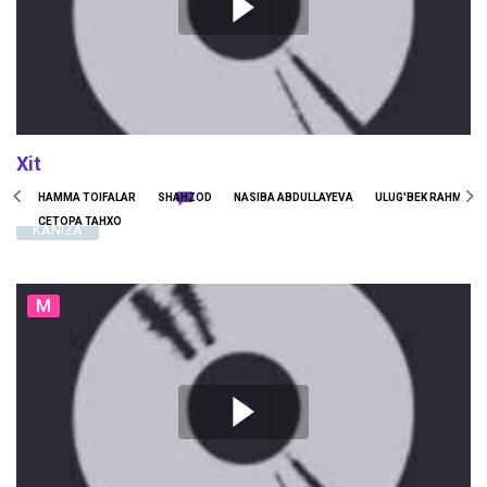
Xit
181996
1146
0
HAMMA TOIFALAR
SHAHZOD
NASIBA ABDULLAYEVA
ULUG'BEK RAHMATU
СЕТОРА ТАНХО
KANIZA
M