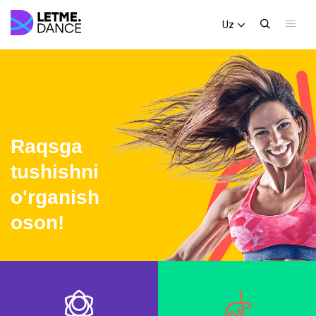
Uz
Raqsga
tushishni
o'rganish
oson!