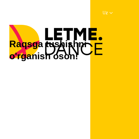
Uz
Raqsga tushishni
o'rganish oson!