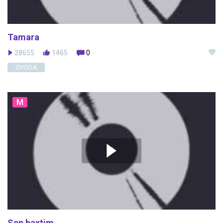
Tamara
28655
1465
0
ZIYODA
M
Sen baxtim