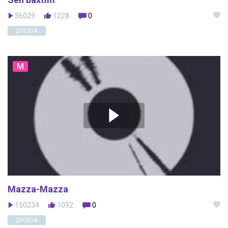
36029
1228
0
ZIYODA
M
Mazza-Mazza
150234
1092
0
ZIYODA