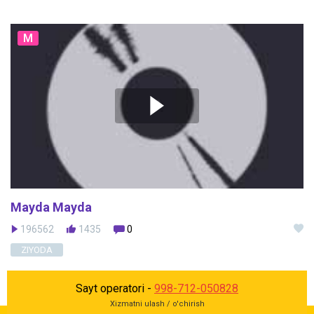
M
Mayda Mayda
196562
1435
0
ZIYODA
Sayt operatori -
998-712-050828
Xizmatni ulash / o'chirish