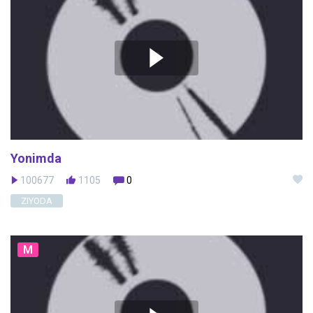
Yonimda
100677
1105
0
ZIYODA
M