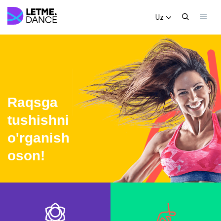
Uz
Raqsga
tushishni
o'rganish
oson!