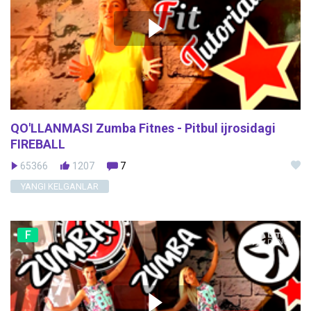
QO'LLANMASI Zumba Fitnes - Pitbul ijrosidagi
FIREBALL
65366
1207
7
YANGI KELGANLAR
F