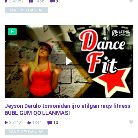
230057
1458
9
YANGI KELGANLAR
F
Jeyson Derulo tomonidan ijro etilgan raqs fitness
BUBL GUM QO'LLANMASI
36142
1344
10
YANGI KELGANLAR