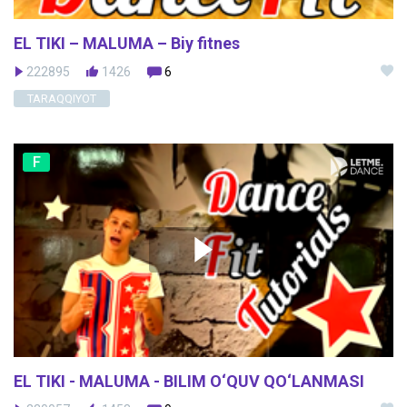
EL TIKI – MALUMA – Biy fitnes
222895
1426
6
TARAQQIYOT
F
EL TIKI - MALUMA - BILIM O‘QUV QO‘LANMASI