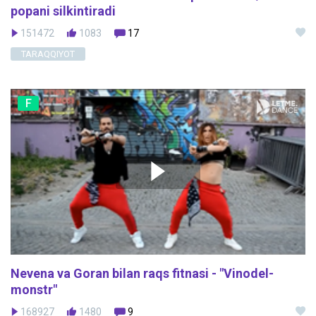
popani silkintiradi
151472
1083
17
TARAQQIYOT
F
Nevena va Goran bilan raqs fitnasi - "Vinodel-
monstr"
168927
1480
9