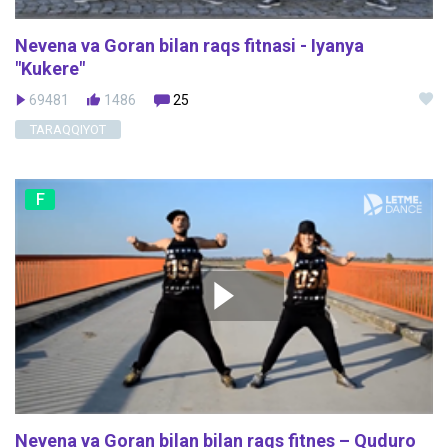
Nevena va Goran bilan raqs fitnasi - Iyanya
"Kukere"
69481
1486
25
TARAQQIYOT
F
Nevena va Goran bilan bilan raqs fitnes – Quduro