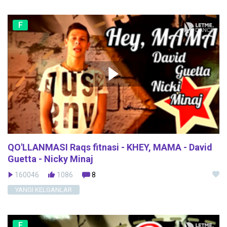
F
QO'LLANMASI Raqs fitnasi - KHEY, MAMA - David
Guetta - Nicky Minaj
160046
1086
8
YANGI KELGANLAR
F