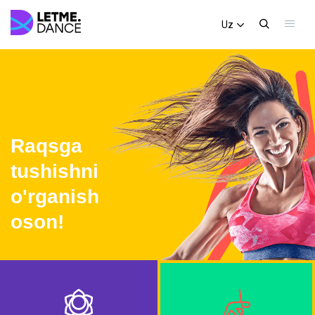
Uz
Raqsga
tushishni
o'rganish
oson!