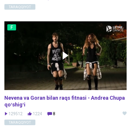
TARAQQIYOT
F
Nevena va Goran bilan raqs fitnasi - Andrea Chupa
qoʻshigʻi
129512
1224
8
TARAQQIYOT