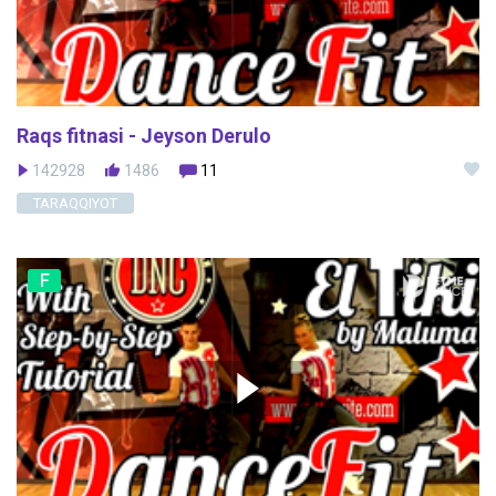
Raqs fitnasi - Jeyson Derulo
142928
1486
11
TARAQQIYOT
F