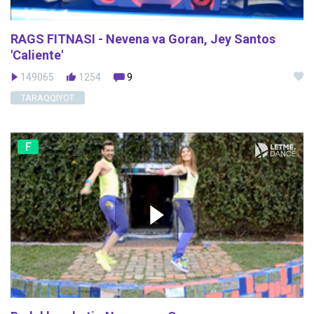
RAGS FITNASI - Nevena va Goran, Jey Santos
'Caliente'
149065
1254
9
TARAQQIYOT
F