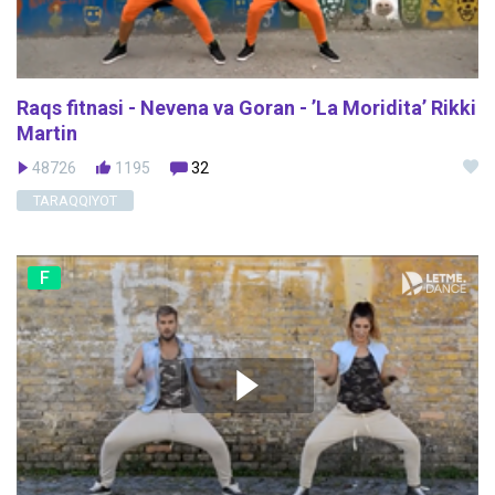
Raqs fitnasi - Nevena va Goran - ’La Moridita’ Rikki
Martin
48726
1195
32
TARAQQIYOT
F