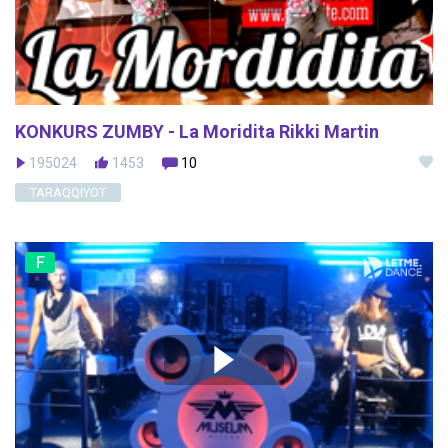
KONKURS ZUMBY - La Moridita Rikki Martin
195024
1453
10
TARAQQIYOT
F