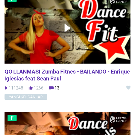
QO'LLANMASI Zumba Fitnes - BAILANDO - Enrique
Iglesias feat Sean Paul
111248
1266
13
YANGI KELGANLAR
F