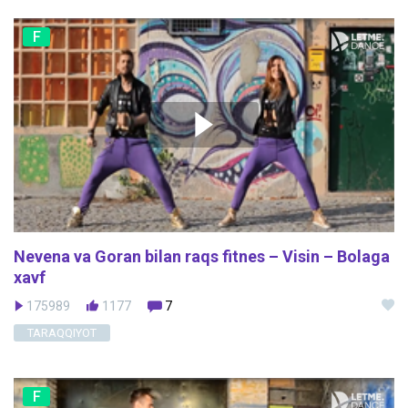
F
Nevena va Goran bilan raqs fitnes – Visin – Bolaga
xavf
175989
1177
7
TARAQQIYOT
F