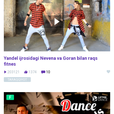
Yandel ijrosidagi Nevena va Goran bilan raqs
fitnes
203121
1374
10
TARAQQIYOT
F