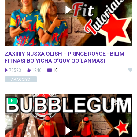
ZAXIRIY NUSXA OLISH – PRINCE ROYCE - BILIM
FITNASI BO‘YICHA O‘QUV QO‘LANMASI
73523
1246
10
TARAQQIYOT
F