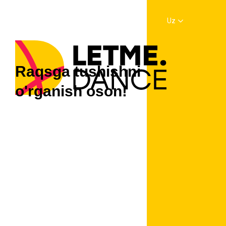
Uz
Raqsga tushishni
o'rganish oson!