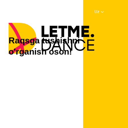
Uz
Raqsga tushishni
o'rganish oson!