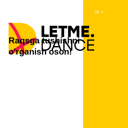
Uz
Raqsga tushishni
o'rganish oson!